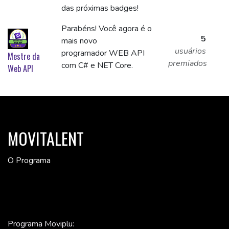
das próximas badges!
Parabéns! Você agora é o
5
mais novo
usuários
programador WEB API
Mestre da
premiados
com C# e NET Core.
Web API
MOVITALENT
O Programa
Programa Moviplu: