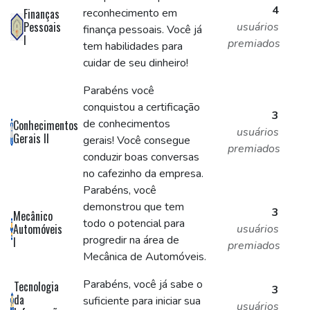
4
Finanças
reconhecimento em
Pessoais
usuários
finança pessoais. Você já
I
premiados
tem habilidades para
cuidar de seu dinheiro!
Parabéns você
conquistou a certificação
3
de conhecimentos
Conhecimentos
usuários
Gerais II
gerais! Você consegue
premiados
conduzir boas conversas
no cafezinho da empresa.
Parabéns, você
demonstrou que tem
3
Mecânico
todo o potencial para
Automóveis
usuários
progredir na área de
I
premiados
Mecânica de Automóveis.
Parabéns, você já sabe o
Tecnologia
3
da
suficiente para iniciar sua
usuários