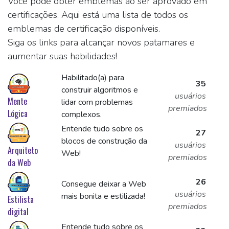
Você pode obter emblemas ao ser aprovado em
certificações. Aqui está uma lista de todos os
emblemas de certificação disponíveis.
Siga os links para alcançar novos patamares e
aumentar suas habilidades!
Habilitado(a) para
35
construir algoritmos e
usuários
Mente
lidar com problemas
premiados
Lógica
complexos.
Entende tudo sobre os
27
blocos de construção da
usuários
Arquiteto
Web!
premiados
da Web
26
Consegue deixar a Web
usuários
mais bonita e estilizada!
Estilista
premiados
digital
Entende tudo sobre os