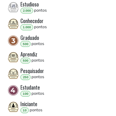
Estudioso
ponto
s
2.000
Conhecedor
ponto
s
1.000
Graduado
ponto
s
500
Aprendiz
ponto
s
500
Pesquisador
ponto
s
250
Estudante
ponto
s
100
Iniciante
ponto
s
10