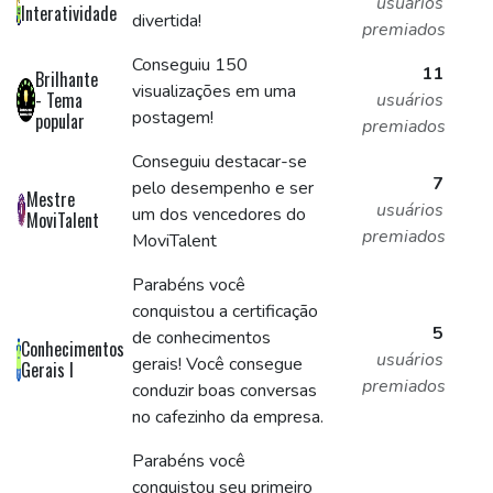
usuários
Interatividade
divertida!
premiados
Conseguiu 150
11
Brilhante
visualizações em uma
- Tema
usuários
postagem!
popular
premiados
Conseguiu destacar-se
7
pelo desempenho e ser
Mestre
usuários
um dos vencedores do
MoviTalent
premiados
MoviTalent
Parabéns você
conquistou a certificação
5
de conhecimentos
Conhecimentos
usuários
gerais! Você consegue
Gerais I
premiados
conduzir boas conversas
no cafezinho da empresa.
Parabéns você
conquistou seu primeiro