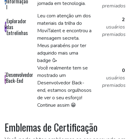
Informação
jornada em tecnologia.
premiados
I
Leu com atenção um dos
2
Explorador
materiais da trilha do
das
usuários
MoviTalent e encontrou a
Entrelinhas
premiados
mensagem secreta.
Meus parabéns por ter
adquirido mais uma
badge 🥳
Você realmente tem se
0
Desenvolvedor
mostrado um
usuários
Back-End
Desenvolvedor Back-
premiados
end, estamos orgulhosos
de ver o seu esforço!
Continue assim 😁
Emblemas de Certificação