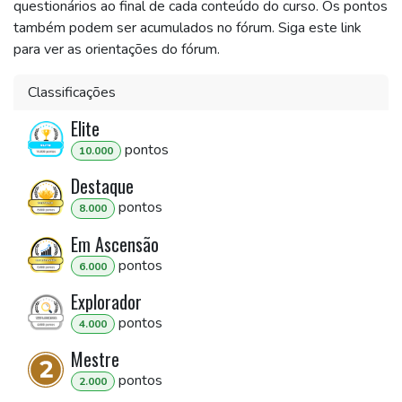
questionários ao final de cada conteúdo do curso. Os pontos
também podem ser acumulados no fórum. Siga este link
para ver as orientações do fórum.
Classificações
Elite
ponto
s
10.000
Destaque
ponto
s
8.000
Em Ascensão
ponto
s
6.000
Explorador
ponto
s
4.000
Mestre
ponto
s
2.000