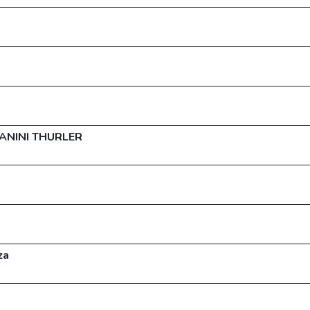
GANINI THURLER
za