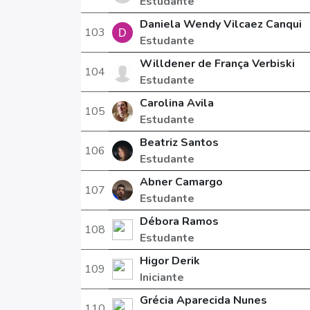
Estudante
Daniela Wendy Vilcaez Canqui
103
Estudante
Willdener de França Verbiski
104
Estudante
Carolina Avila
105
Estudante
Beatriz Santos
106
Estudante
Abner Camargo
107
Estudante
Débora Ramos
108
Estudante
Higor Derik
109
Iniciante
Grécia Aparecida Nunes
110