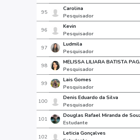
Carolina
95
Pesquisador
Kevin
96
Pesquisador
Ludmila
97
Pesquisador
MELISSA LILIARA BATISTA PA
98
Pesquisador
Lais Gomes
99
Pesquisador
Denis Eduardo da Silva
100
Pesquisador
Douglas Rafael Miranda de Sou
101
Estudante
Leticia Gonçalves
102