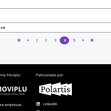
lva
1
2
3
4
5
ma Moviplu:
Patrocinado por:
LinkedIn
ra empresas