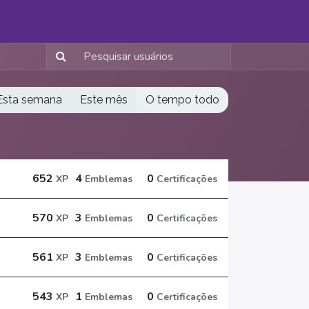
Esta semana
Este mês
O tempo todo
652
4
0
XP
Emblemas
Certificações
570
3
0
XP
Emblemas
Certificações
561
3
0
XP
Emblemas
Certificações
543
1
0
XP
Emblemas
Certificações