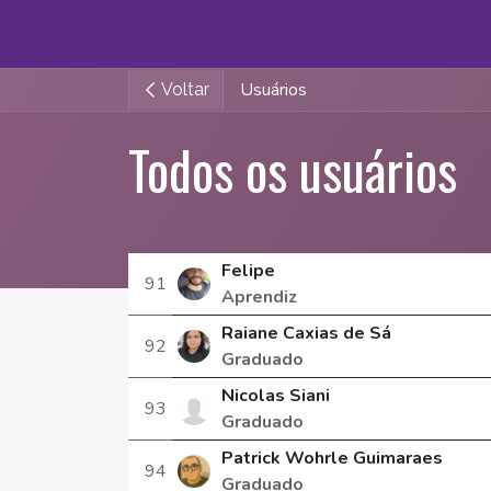
Pular para o conteúdo
Início
Login
Inscrição
Diário de Bordo
Usuários
Voltar
Todos os usuários
Felipe
91
Aprendiz
Raiane Caxias de Sá
92
Graduado
Nicolas Siani
93
Graduado
Patrick Wohrle Guimaraes
94
Graduado