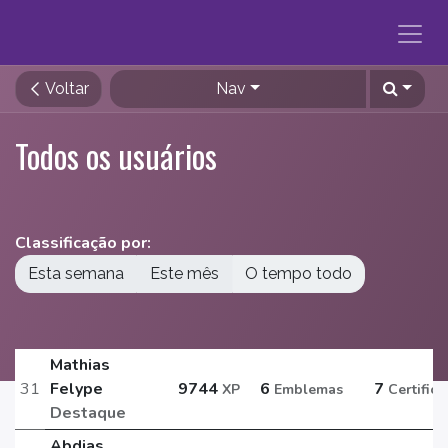
Pular para o conteúdo
Voltar
Nav
Todos os usuários
Classificação por:
Esta semana
Este mês
O tempo todo
Mathias
31
Felype
9744
6
7
XP
Emblemas
Certific
Destaque
Abdias