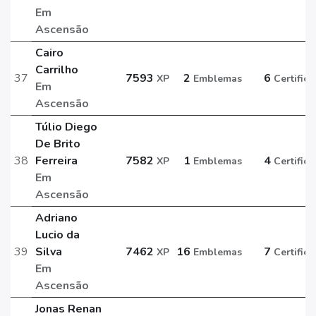
Em
Ascensão
Cairo
Carrilho
37
7593
2
6
XP
Emblemas
Certific
Em
Ascensão
Túlio Diego
De Brito
38
Ferreira
7582
1
4
XP
Emblemas
Certific
Em
Ascensão
Adriano
Lucio da
39
Silva
7462
16
7
XP
Emblemas
Certific
Em
Ascensão
Jonas Renan