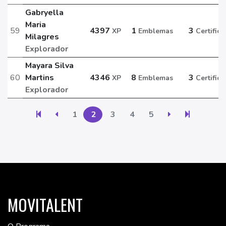
Gabryella
Maria
59
4397
1
3
XP
Emblemas
Certific
Milagres
Explorador
Mayara Silva
60
Martins
4346
8
3
XP
Emblemas
Certific
Explorador
1
2
3
4
5
MOVITALENT