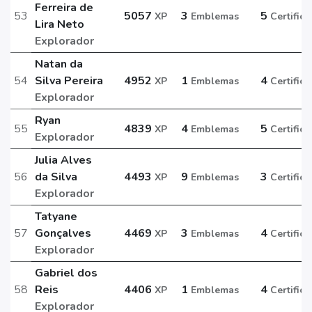
Ferreira de
53
5057
3
5
XP
Emblemas
Certific
Lira Neto
Explorador
Natan da
54
Silva Pereira
4952
1
4
XP
Emblemas
Certific
Explorador
Ryan
55
4839
4
5
XP
Emblemas
Certific
Explorador
Julia Alves
56
da Silva
4493
9
3
XP
Emblemas
Certific
Explorador
Tatyane
57
Gonçalves
4469
3
4
XP
Emblemas
Certific
Explorador
Gabriel dos
58
Reis
4406
1
4
XP
Emblemas
Certific
Explorador