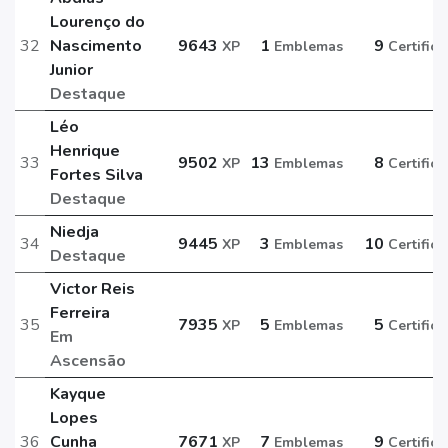
Lourenço do
32
Nascimento
9643
1
9
XP
Emblemas
Certific
Junior
Destaque
Léo
Henrique
33
9502
13
8
XP
Emblemas
Certific
Fortes Silva
Destaque
Niedja
34
9445
3
10
XP
Emblemas
Certific
Destaque
Victor Reis
Ferreira
35
7935
5
5
XP
Emblemas
Certific
Em
Ascensão
Kayque
Lopes
36
Cunha
7671
7
9
XP
Emblemas
Certific