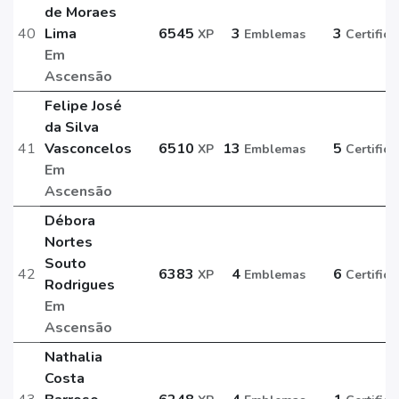
de Moraes
40
Lima
6545
3
3
XP
Emblemas
Certific
Em
Ascensão
Felipe José
da Silva
41
Vasconcelos
6510
13
5
XP
Emblemas
Certific
Em
Ascensão
Débora
Nortes
Souto
42
6383
4
6
XP
Emblemas
Certific
Rodrigues
Em
Ascensão
Nathalia
Costa