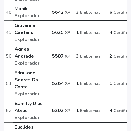
Monik
48
5642
3
6
XP
Emblemas
Certific
Explorador
Giovanna
49
Caetano
5625
1
4
XP
Emblemas
Certific
Explorador
Agnes
50
Andrade
5587
3
2
XP
Emblemas
Certific
Explorador
Edmilane
Soares Da
51
5264
1
1
XP
Emblemas
Certific
Costa
Explorador
Samilly Dias
52
Alves
5202
1
4
XP
Emblemas
Certific
Explorador
Euclides