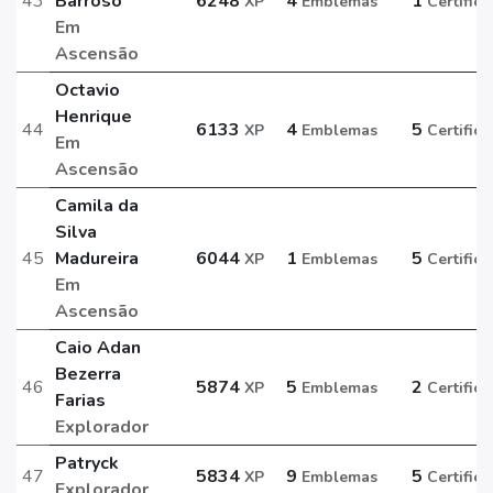
43
Barroso
6248
4
1
XP
Emblemas
Certific
Em
Ascensão
Octavio
Henrique
44
6133
4
5
XP
Emblemas
Certific
Em
Ascensão
Camila da
Silva
45
Madureira
6044
1
5
XP
Emblemas
Certific
Em
Ascensão
Caio Adan
Bezerra
46
5874
5
2
XP
Emblemas
Certific
Farias
Explorador
Patryck
47
5834
9
5
XP
Emblemas
Certific
Explorador